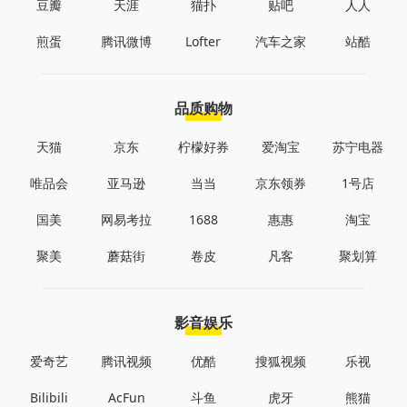
豆瓣
天涯
猫扑
贴吧
人人
煎蛋
腾讯微博
Lofter
汽车之家
站酷
品质购物
天猫
京东
柠檬好券
爱淘宝
苏宁电器
唯品会
亚马逊
当当
京东领券
1号店
国美
网易考拉
1688
惠惠
淘宝
聚美
蘑菇街
卷皮
凡客
聚划算
影音娱乐
爱奇艺
腾讯视频
优酷
搜狐视频
乐视
Bilibili
AcFun
斗鱼
虎牙
熊猫