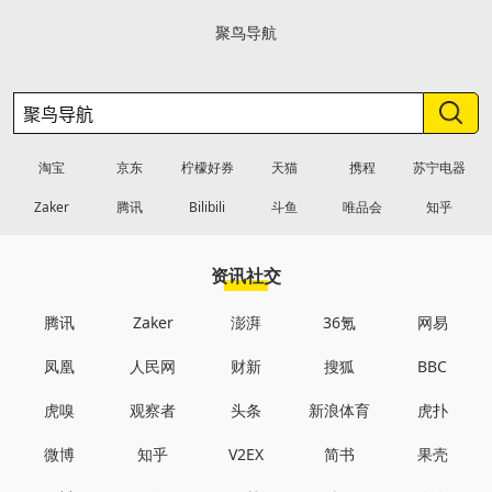
聚鸟导航
淘宝
京东
柠檬好券
天猫
携程
苏宁电器
Zaker
腾讯
Bilibili
斗鱼
唯品会
知乎
资讯社交
腾讯
Zaker
澎湃
36氪
网易
凤凰
人民网
财新
搜狐
BBC
虎嗅
观察者
头条
新浪体育
虎扑
微博
知乎
V2EX
简书
果壳